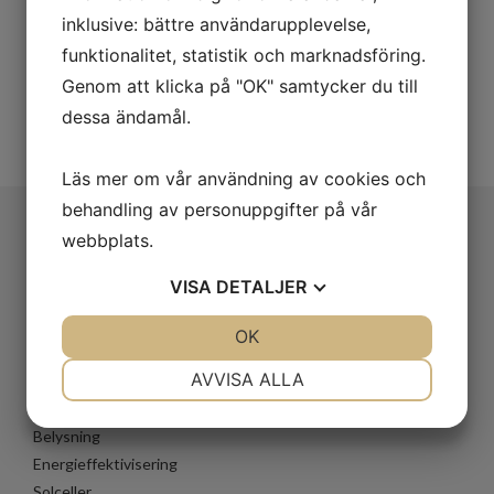
kollegor i branschen - vi ser fram emot nya
inklusive: bättre användarupplevelse,
möjligheter och projekt under nästa år.
funktionalitet, statistik och marknadsföring.
Genom att klicka på "OK" samtycker du till
God Jul & Gott Nytt År!
dessa ändamål.
2025-12-22 11:00:00
Läs mer om vår användning av cookies och
behandling av personuppgifter på vår
webbplats.
VÅRA TJÄNSTER
VISA
DETALJER
Entreprenad
Projektering
JA
NEJ
OK
JA
NEJ
Projektledning
NÖDVÄNDIG
INSTÄLLNINGAR
AVVISA ALLA
Service och underhåll
Laddsystem för elbilar
JA
NEJ
JA
NEJ
Belysning
MARKNADSFÖRING
STATISTIK
Energieffektivisering
Solceller