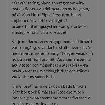
effektivisering, bland annat genom våra
installationer av laddboxar och ny belysning
på Clarion Hotel Sign. Dessutom har vi
implementerat ett nytt digitalt
projekthanteringssystem som gör arbetet
smidigare för alla på företaget.
Varje medarbetares engagemang är kärnan i
vår framgång. Vi är därför stolta över att vår
medarbetarundersökning återigen visade på
hög trivsel inom teamet. Våra gemensamma
aktiviteter och möjligheten att stödja våra
praktikanters utveckling bidrar och stärker
vår kultur av samarbete.
Under året har vi deltagit på både Elfack i
Göteborg och Elmässan i Stockholm och
innan vi gick på sommarsemester flyttade vi
in i våra nya fina lokaler på