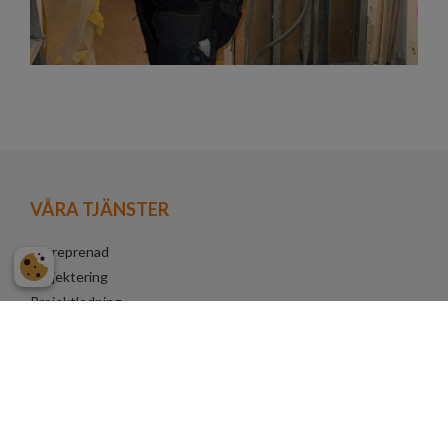
VÅRA TJÄNSTER
Entreprenad
Projektering
Projektledning
Service och underhåll
Laddsystem för elbilar
Belysning
Energieffektivisering
Solceller