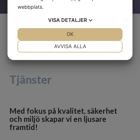
webbplats.
VISA
DETALJER
Hem
Tjänster
JA
NEJ
OK
JA
NEJ
NÖDVÄNDIG
INSTÄLLNINGAR
AVVISA ALLA
JA
NEJ
JA
NEJ
MARKNADSFÖRING
STATISTIK
Tjänster
Med fokus på kvalitet, säkerhet
och miljö skapar vi en ljusare
framtid!